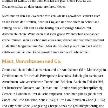
möglich ist kannst du dir auch einfach ein paar kleine Post-its als
Gedankenstütze an dein Armaturenbrett kleben.
Nicht
nur an den Linksverkehr mussten wir uns gewöhnen sondern auch
an
die Breit
e
der Straßen, denn in England und vor allem in
Schottland
entlang der NC500 gibt es sehr häufig nur einspurige
Straßen mit
Ausweichbuchten. Wenn dann mal zwei große Wohnmobile
aneinander
vorbei müssen kann es schon mal etwas eng werden und vor allem
kommst
du deutlich langsamer ans Ziel. Aber du bist dort ja auch
um das Land zu
entdecken und an die Breite gewöhnt man sich auch
sehr s
chnell.
Maut, Umweltzonen und Co.
Grundsätzlich
sind die Landstraßen und die Autobahnen (M = Motorway) in
Großbritannien für dich als Privatperson kostenlos. Jedoch gibt es
ein paar
Ausnahmen, wie verschiedene Tunnel und Brücken. Auch ein
Teil der
M6
,
der historische Ortskern von Durham und London sind
gebühren
pflichtig
.
Gerade in London solltest du sehr aufpassen, denn
hier gibt es gleich drei
Zonen, die Low Emission Zone (LEZ), Ultra
Low Emission Zone (ULEZ)
und City Maut Zone (Congesting Charge Zone)
die gebühren
pflichtig
sind