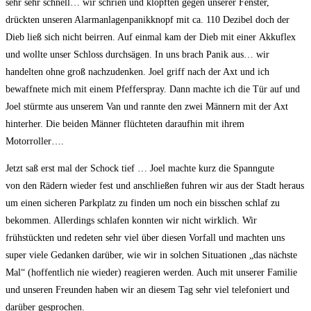
sehr sehr schnell… wir schrien und klopften gegen unserer Fenster,
drückten unseren Alarmanlagenpanikknopf mit ca. 110 Dezibel doch der
Dieb ließ sich nicht beirren. Auf einmal kam der Dieb mit einer
Akkuflex
und wollte unser Schloss durchsägen. In uns brach Panik
aus… wir
handelten ohne groß nachzudenken. Joel griff nach der Axt
und ich
bewaffnete mich mit einem
Pfefferspray. Dann machte ich die
Tür auf und
Joel stürmte aus unserem Van und rannte den zwei
Männern mit der Axt
hinterher. Die beiden Männer flüchteten
daraufhin mit ihrem
Motorroller….
Jetzt
saß erst mal der Schock tief … Joel machte kurz die Spanngute
von
den Rädern wieder fest und anschließen fuhren wir aus der Stadt
heraus
um einen sicheren Parkplatz zu finden um noch ein bisschen
schlaf zu
bekommen. Allerdings schlafen konnten wir nicht wirklich.
Wir
frühstückten und redeten sehr viel über diesen Vorfall und
machten uns
super
viele Gedanken darüber, wie wir in solchen
Situationen „das nächste
Mal“ (hoffentlich nie wieder)
reagieren werden. Auch mit unserer Familie
und unseren Freunden haben
wir an diesem Tag sehr viel telefoniert und
darüber gesprochen.