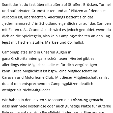
Somit darfst du
fast
überall,
außer auf Straßen, Brücken, Tunnel
und auf privaten Grundstücken
und auf Plätzen auf denen es
verboten ist, übernachten. Allerdings bezieht sich das
„Jedermannsrecht“ in Schottland eigentlich nur auf das Campen
mit Zelten u.Ä.. Grundsätzlich wird es jedoch geduldet, wenn du
dich an die Spielregeln, also kein Campingverhalten an den Tag
legst mit Tischen, Stühle, Markise und Co. hältst.
Campingplätze sind in
unseren Augen in
ganz
Großbritannien
ganz schön teuer.
Hierbei gibt es
allerdings eine Möglichkeit, die es für dich
vergünstigen
kann. Diese
Möglichkeit ist bspw.
eine Mitgliedschaft im
Caravan und Motorhome Club. Mit
dieser Mitgliedschaft zahlst
du auf den
entsprechenden Campingplätzen
deutlich
weniger als Nicht-Mitglieder.
Wir
haben in den letzten 5 Monaten die
Erfahrung
gemacht,
dass man viele
kostenlose oder auch günstige Plätze für autarke
Fahrzeuge auf der App
Park4Night finden kann. Eine andere